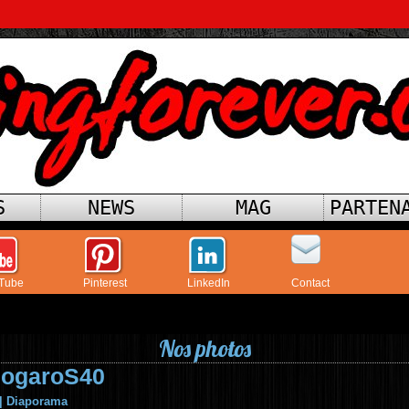
S
NEWS
MAG
PARTEN
Tube
Pinterest
LinkedIn
Contact
Nos photos
nogaroS40
|
Diaporama