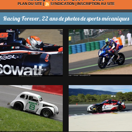
PLAN DU SITE
|
SYNDICATION
|
INSCRIPTION AU SITE
Racing Forever, 22 ans de photos de sports-mécaniques