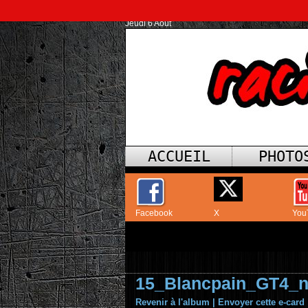
Jeudi 6 Août
ACCUEIL
PHOTO
Facebook
X
You
15_Blancpain_GT4_
Revenir à l'album
|
Envoyer cette e-card