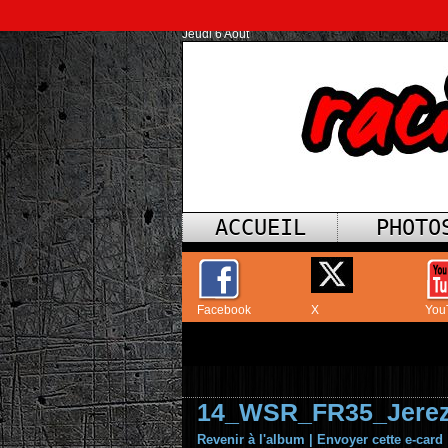
Jeudi 6 Août
ACCUEIL
PHOTO
Facebook
X
You
14_WSR_FR35_Jere
Revenir à l'album
|
Envoyer cette e-card