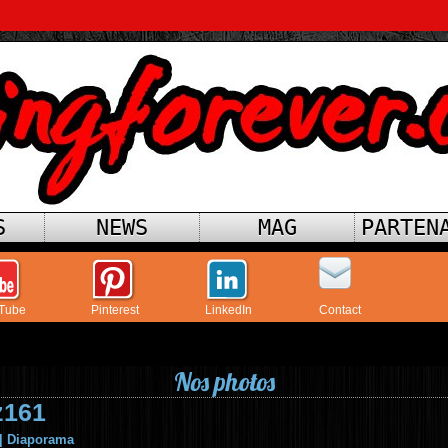
S
NEWS
MAG
PARTEN
Tube
Pinterest
LinkedIn
Contact
Nos photos
z161
|
Diaporama