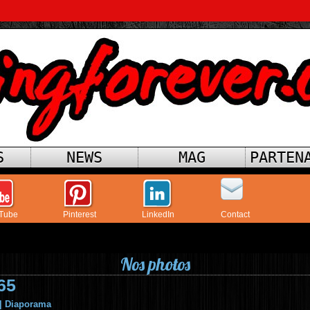
S
NEWS
MAG
PARTEN
Tube
Pinterest
LinkedIn
Contact
Nos photos
65
|
Diaporama