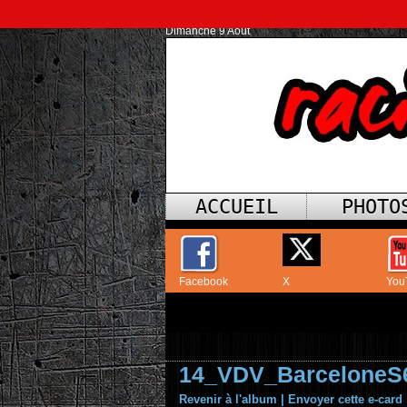
Dimanche 9 Août
ACCUEIL
PHOTO
Facebook
X
You
14_VDV_BarceloneS
Revenir à l'album
|
Envoyer cette e-card