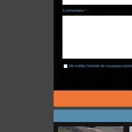
Commentaire * :
Me notifier l'arrivée de nouveaux comm