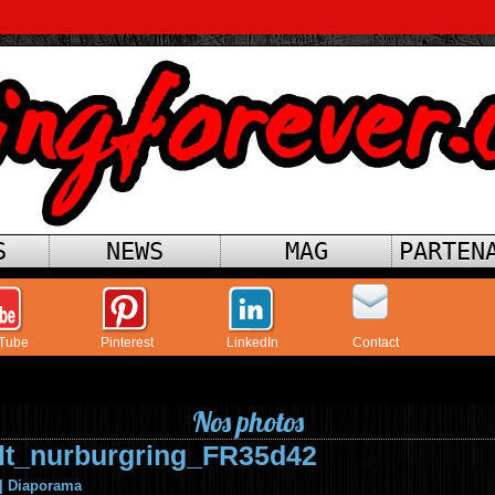
S
NEWS
MAG
PARTEN
Tube
Pinterest
LinkedIn
Contact
Nos photos
lt_nurburgring_FR35d42
|
Diaporama