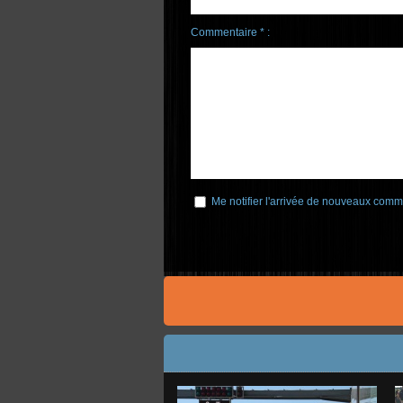
Commentaire * :
Me notifier l'arrivée de nouveaux comm