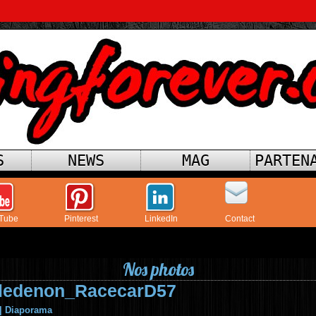
S
NEWS
MAG
PARTEN
Tube
Pinterest
LinkedIn
Contact
Nos photos
ledenon_RacecarD57
|
Diaporama