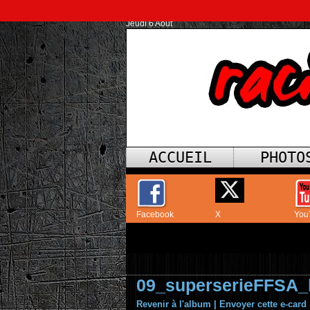
Jeudi 6 Août
ACCUEIL
PHOTO
Facebook
X
You
09_superserieFFSA_
Revenir à l'album
|
Envoyer cette e-card