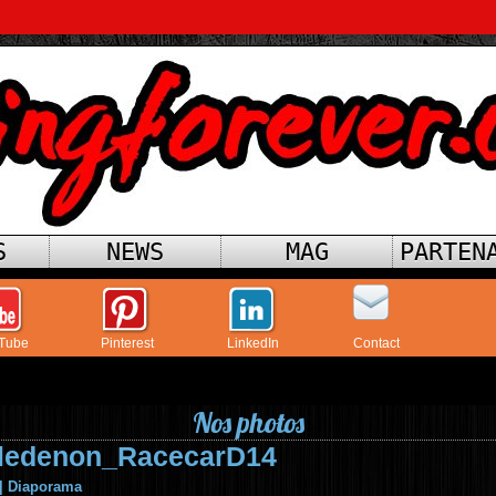
S
NEWS
MAG
PARTEN
Tube
Pinterest
LinkedIn
Contact
Nos photos
ledenon_RacecarD14
|
Diaporama