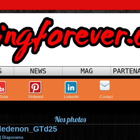
S
NEWS
MAG
PARTEN
Tube
Pinterest
LinkedIn
Contact
Nos photos
_ledenon_GTd25
|
Diaporama