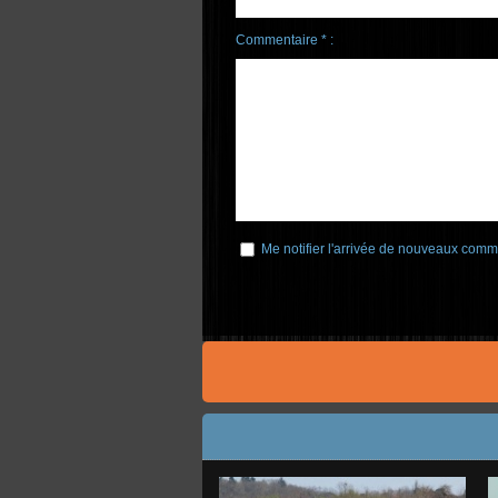
Commentaire * :
Me notifier l'arrivée de nouveaux comm