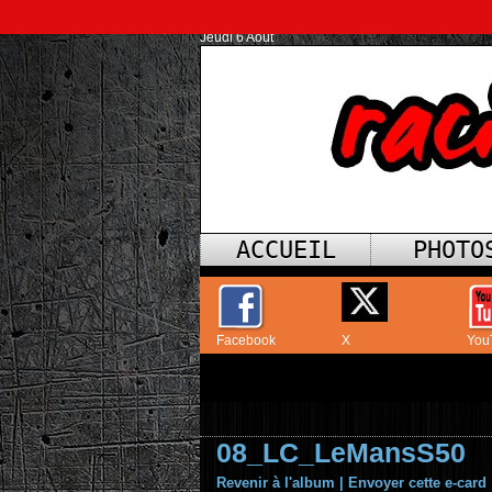
Jeudi 6 Août
ACCUEIL
PHOTO
Facebook
X
You
08_LC_LeMansS50
Revenir à l'album
|
Envoyer cette e-card