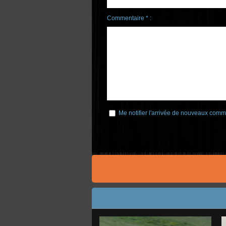
Commentaire * :
Me notifier l'arrivée de nouveaux comm