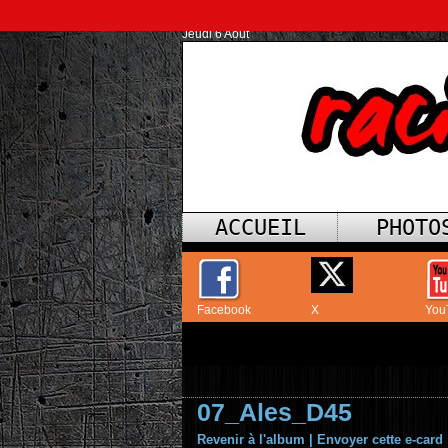
Jeudi 6 Août
ACCUEIL
PHOTO
Facebook
X
You
07_Ales_D45
Revenir à l'album
|
Envoyer cette e-card