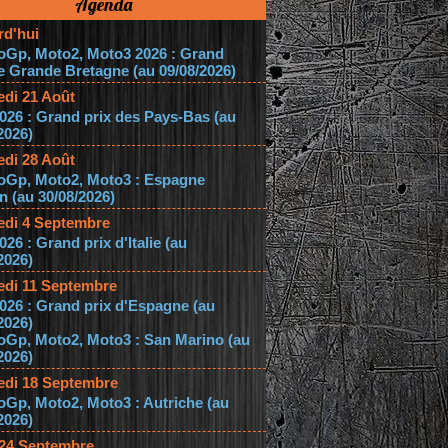
Agenda
rd'hui
oGp, Moto2, Moto3 2026 : Grand
e Grande Bretagne (au 09/08/2026)
edi 21 Août
026 : Grand prix des Pays-Bas (au
2026)
edi 28 Août
oGp, Moto2, Moto3 : Espagne
 (au 30/08/2026)
edi 4 Septembre
026 : Grand prix d'Italie (au
2026)
edi 11 Septembre
026 : Grand prix d'Espagne (au
2026)
oGp, Moto2, Moto3 : San Marino (au
2026)
edi 18 Septembre
Gp, Moto2, Moto3 : Autriche (au
2026)
 24 Septembre