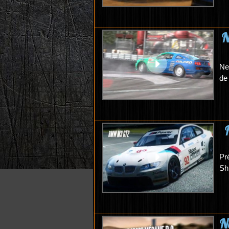
N
Ne
de
Pr
Shi
N