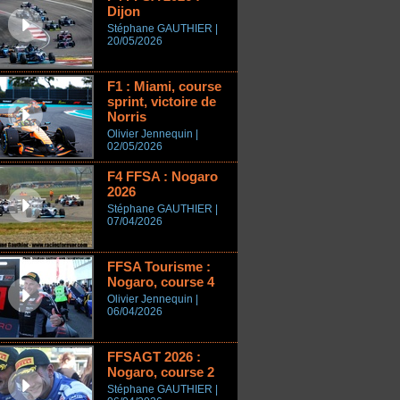
Dijon
Stéphane GAUTHIER |
20/05/2026
F1 : Miami, course
sprint, victoire de
Norris
Olivier Jennequin |
02/05/2026
F4 FFSA : Nogaro
2026
Stéphane GAUTHIER |
07/04/2026
FFSA Tourisme :
Nogaro, course 4
Olivier Jennequin |
06/04/2026
FFSAGT 2026 :
Nogaro, course 2
Stéphane GAUTHIER |