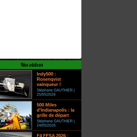
Nos videos
Indy500 :
Rosenqvist
vainqueur !
Stéphane GAUTHIER |
25/05/2026
500 Miles
d'Indianapolis : la
grille de départ
Stéphane GAUTHIER |
24/05/2026
F4 FFSA 2026 :