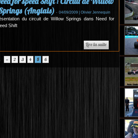
eed for speed Shift : Circuit de Willow
Springs (Anglais)
-
04/09/2009 |
Olivier Jennequin
ésentation du circuit de Willow Springs dans Need for
eed Shift
.
«
2
3
4
5
6