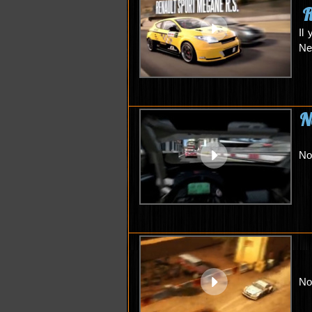
R
Il
Ne
N
No
No