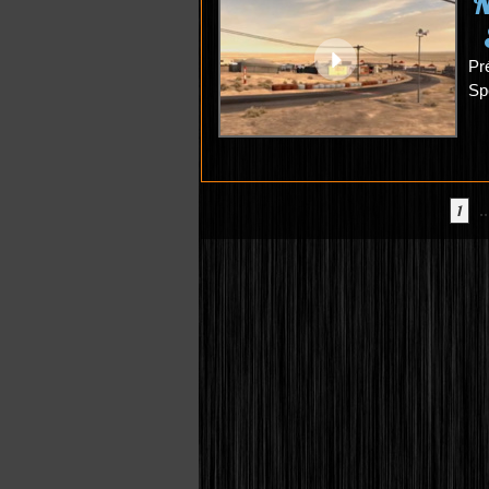
N
Pr
Sp
1
..