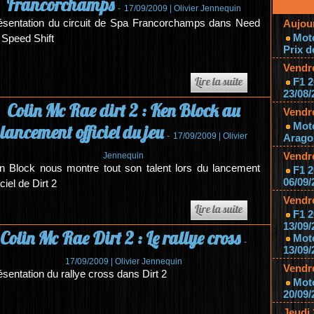
Francorchamps
-
17/09/2009 |
Olivier Jennequin
ésentation du circuit de Spa Francorchamps dans Need
Aujou
Mot
r Speed Shift
Prix d
Vendr
F1 2
23/08/
Colin Mc Rae dirt 2 : Ken Block au
Vendr
Mot
lancement officiel du jeu
-
17/09/2009 |
Olivier
Aragon
Vendr
Jennequin
n Block nous montre tout son talent lors du lancement
F1 2
06/09/
iciel de Dirt 2
Vendr
F1 2
13/09/
Colin Mc Rae Dirt 2 : Le rallye cross
Mot
-
13/09/
17/09/2009 |
Olivier Jennequin
Vendr
ésentation du rallye cross dans Dirt 2
Moto
20/09/
Jeudi