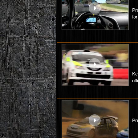
Pr
fo
Ke
off
Pr