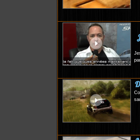
J
Je
pa
D
Co
sa