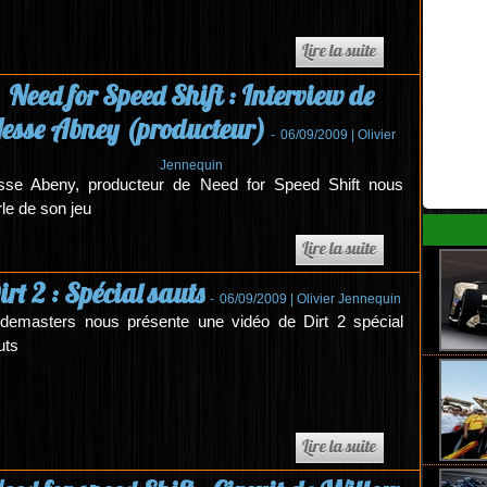
Need for Speed Shift : Interview de
esse Abney (producteur)
-
06/09/2009 |
Olivier
Jennequin
sse Abeny, producteur de Need for Speed Shift nous
rle de son jeu
irt 2 : Spécial sauts
-
06/09/2009 |
Olivier Jennequin
demasters nous présente une vidéo de Dirt 2 spécial
uts